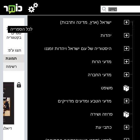
ישראל (ארץ, מדינה ותרבות)
נמצאו 18
לכל הספרייה
ספרים
יהדות
בקטגוריה
היסטוריה של עם ישראל ויהדות זמננו
הצג ע''פ:
תמונת
מדעי הרוח
כריכה
רשימה
מדעי החברה
משפט
מדעי הטבע ומדעים מדוייקים
פרוזה ושירה
כתבי עת
דיאלוג : 