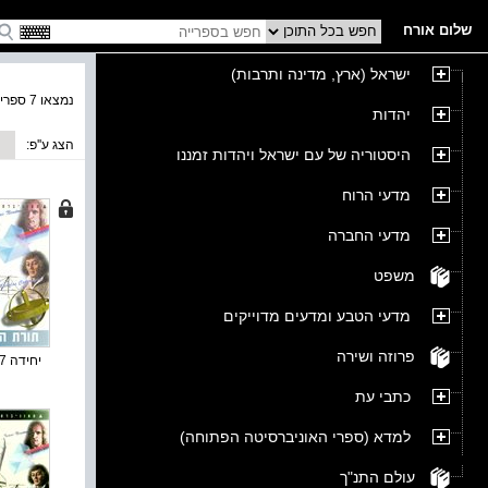
שלום אורח
ישראל (ארץ, מדינה ותרבות)
נמצאו 7 ספרים בקטגוריה
יהדות
הצג ע''פ:
היסטוריה של עם ישראל ויהדות זמננו
מדעי הרוח
מדעי החברה
משפט
מדעי הטבע ומדעים מדוייקים
פרוזה ושירה
יחידה 7 : תור...
כתבי עת
למדא (ספרי האוניברסיטה הפתוחה)
עולם התנ"ך