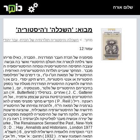
שלום אורח
מבוא: 'השכלה' ו'היסטוריה'
מתוך:
>
השכלה והיסטוריה תולדותיה של הכרת- עבר יהודית 
עמוד:12
מסימניה של הכרת העבר המודרנית . הסברה , כאילו פריחתה 
אשר גילתה לכאורה את העולם ההיסטורי ואשר בה גובשה ההיס
עוצבה התפיסה ההיסטוריסטית ונוסחה ההיסטוריוסופיה האי
מכבר . המחקר שעניינו תולדות ההיסטוריוגרפיה האירופית הר
ההיסטורית' של המאות הט"ו-ט"ז , וכי דימרם של 'הפילוסופים' 
היסטוריות או אנטי היסטוריות , דורש תיקון יסודי . כיום אי
החדשה ולחשיבה ההיסטורית המודרנית מוטלת עוד בספק . הח
 . C . Gatterer
ההיסטוריונים מאוניברסיטת גטינגן שבצפון גרמניה , ועל ח
בגרמניה של המאה הי"ח , ולהוכחת צמיחתו של ההיסטוריזם 
חידושיה של ההיסטוריוגרפיה המשכילית , שהציגה פרשנות חד
חדשים , חלוקה חדשה של ההיסטוריה לתקופות וספקטרום היסט
 Burke , The Renaissance Senseof the Past , New-York