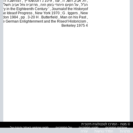
story in the Eighteenth Century ' , Journalof the Historyof
y , The Ideaof Progress , New York 1970 ; G . Iggers , New
don 1984 , pp . 3-20 H . Butterfield , Man on his Past ,
, The German Enlightenment and the Riseof Historicism ,
Berkeley 1975 4
© מטח - המרכז לטכנולוגיה חינוכית
אינדקס הספרים
תקנון הספרייה
על הספרייה
תנאי שימוש באתר והגנה על
פרטיות
הסדרי נגישות
עזרה