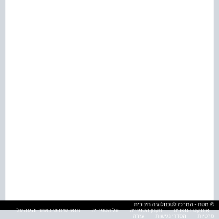
© מטח - המרכז לטכנולוגיה חינוכית
אינדקס הספרים
תקנון הספרייה
על הספרייה
תנאי שימוש באתר והגנה על
פרטיות
הסדרי נגישות
עזרה