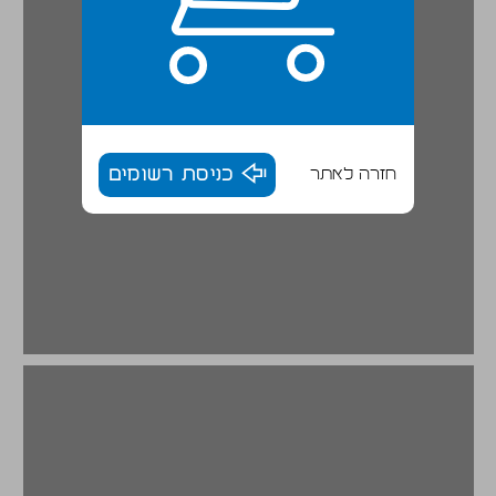
חזרה לאתר
כניסת רשומים