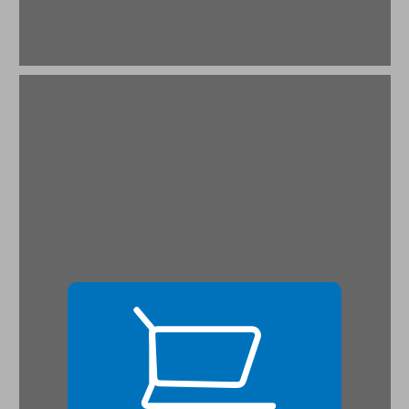
פרק ראשון שנות העשרים — לאומיות ציונית ומיתוס השוויון ... 19