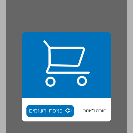
חזרה לאתר
כניסת רשומים