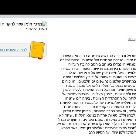
דמה
 ישראל ובחברה החדשה שצמחה בה במאה השנים
 יסוד - הגדרת המטרות של הציונות , היחס לפזורה
מנהיגיהן נבדלו ביניהם ביחסם לחובת העלייה
ררו פערים בין המצע הרעיוני המוצהר ובין העשייה
ילוצים הפוליטיים בארץ ישראל ובארצות הגולה .
ת היו שונות . לאתוס של 'קיבוץ הגלויות ' היתה
מחקרים שלפנינו נחשפים גם הלבטים , הוויכוחים
 שנישאו בכנס על העליות לישראל שנערך בשנת
ר הראשון מוצג יחסם של חכמי התלמוד לעלייה לארץ
 ולא ציוניות , בעניין העלייה , ומוצגות עמדות של
לותה של ההסתדרות הציונית , בשיקולים שהנחו
ת העלייה של מדינת ישראל בעשור הראשון לקיומה ,
. רוב המאמרים בקובץ נכתבו בידי היסטוריונים .
ייה , ומאמר בחקר הספרות , הבוחן יצירות שבהן
חון וללבן סוגיות אחדות בנושא העלייה , שהרי לא
שימוש רב במקורות שונים ומגוונים . החוקרים נבדלו
המדינה ' הוחלף והוא נקרא עתה 'ארכיון מדינת ישראל
ברי עמיתי למערכת : אליעזר דון יחיא , זאב םפראי ,
ל מרכז זלמן שזר , על הסיוע הרב