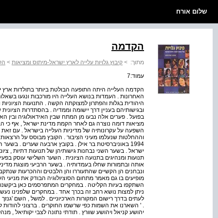
שלום אורח
הקדמה
מתוך:
>
קיבוץ גלויות עלייה לארץ ישראל-מיתוס ומציאות
>
הק
עמוד:7
הקדמה העלייה היתה התופעה הבולטת ביותר בתולדות ארץ
האחרונות . העמדות בנושא העלייה היו מורכבות ונגעו בשאלות
היהודית בגלות והפתרון למצוקתה הקשה . התנועות הציוניות ו
ובגישותיהם בעניין דרך יישומה וממדיה . בהסתדרות הציונית ש
בפועל . פערים אלה נבעו מן המתח שבין האידאולוגיה ובין הא
מציאות דומה נוצרה גם לאחר הקמת מדינת ישראל , אף כי הבעיו
השפעה על עקרונותיה של מדיניות העלייה בישראל . עם זאת ב
וההחלטות שנעלמו מעיני הציבור . הקובץ מבוסס על הרצאות
1994 באוניברסיטת בר אילן . בקובץ ארבעה שערים . בשע
ישראל . בשער השני נבחנות גישותיהן של תנועות דתיות , ציוניות
תנועות ומנהיגים בתנועה הציונית . השער השלישי עוסק בפעי
אותה ובתמורות שחלו בעמדותיה . בשער הרביעי מוצגת מדיניו
ונבחנים הן הקשיים שהתעוררו והן הלבטים וההכרעות שנתקבלו 
מופיעים בו גם מאמר מתחום הסוציולוגיה הבודק את מניעי העל
השתקפו בעיות הקליטה . במחקרים המתפרסמים כאן ביקשנו לב
ניתן למצות נושא רחב זה בכרך אחד . במחקרים שלפנינו נעשה 
לעתים בדרך רישום המקורות הארכיוניים . למשל , השם 'גנזך 
. ' השארנו את השמות כפי שרשמו החוקרים . ברצוני להודות לח
יהושע קניאל ויהושע שוורץ . תודתי נתונה לצבי יקותיאל , מנה