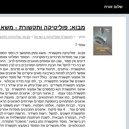
שלום אורח
מבוא: פוליטיקה ותקשורת - משא
מתוך:
>
תקשורת ופוליטיקה בישראל
>
מבוא: פוליטיקה ותקש
עמוד:7
מבוא : פוליטיקה ותקשורת - משא ומתן מתמשך דן כספי הספר
שבין שני מוסדות מרכזיים בדמוקרטיה - המוסד הפוליטי ומו
דיונים אין ספור , שכן הם עמוסים מטענים ומתחים לרוב . ה
יש בה כדי להקל את הבנת היחסים המורכבים בינו לבין המוס
התקשורת - עיתונים , תחנות שידור , ספרים או סרטים , ועם 
על אמצעי תקשורת שונים : בגלל זיהויו המיידי של מוסד התקש
השונים של אמצעי התקשורת . כך , לפי קנה מידה טכנולוגי , 
אמצעי תקשורת משדרים . כיוון שכל עיתון או ערוץ שידור ( רד
ארגוני התקשורת הוא כמספרם של אמצעי התקשורת . וכך , כל יו
תקשורת בפני עצמו . . 2 ארגוני חברים : ארגונ
ארגונים המתמחים בהספקת חומרים ושירותים לארגונים הראשוני
ציבור , חברות הפקה , אולפני הקלטה , משרדי ייעוץ משפטי וכלכ
סקרים ועוד . . 4 גופי פיקוח : ארגונים המכוננים מו
התקשורת השונים , למשל : רשות השידור , הרשות השנייה לטלווי
לוויין , הצנזורה הצבאית , לשכת העיתונות הממשלתית או המ
הטכנולוגיים . אלה מעשירים את המוסד באמצעי תקשורת חדש