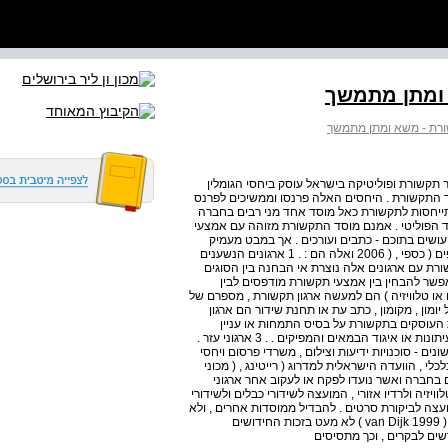
 ומתן מתמשך
ורת - משא ומתן מתמשך
 תקשורת ופוליטיקה בישראל עוסק ביחסי הגומלין
סד התקשורת . היחסים האלה פרנסו וממשיכים לפרנס
התייחסות לתקשורת כאל מוסד אחד מני רבים בחברה
ד הפוליטי . אמנם מוסד התקשורת מזוהה עם אמצעי
העושים בתוכם - כתבים ועורכים . אך במבט מעמיק
אפשר להבחין לפחות בארבעה סוגים עיקריים של ארגונים וגופים ( כספי , ( 2006 ואלה הם : . 1 ארגונים הנשענים
ורת עם ארגונים אלה נוצרת אי הבחנה בין הסוגים
אפשר להבחין בין אמצעי תקשורת מודפסים לבין
יו או טלוויזיה ) הם למעשה ארגון תקשורת , מספרם של
מון , מקומון , כתב עת או תחנת שידור הם ארגון
ים המאגרים את העוסקים בתקשורת על בסיס התמחות או עניין
משותפים , כמו אגודת העיתונאים , פורום היוצרים , מועצת העיתונות או איגוד הבמאים והמפיקים . . 3 ארגוני עזר .
ם - סוכנויות ידיעות וצילום , משרדי פרסום ויחסי
לי , הוועדה הישראלית למדרוג ( רייטינג , ( מכוני
סדות אחרים בחברה ואשר נועדו לפקח או לעקוב אחר ארגוני
זיה ולרדיו אזורי , המועצה לשידורי כבלים ולשידורי
ועצה לביקורת סרטים . להבדיל ממוסדות אחרים , ולא
רק בישראל , מוסד התקשורת נתון במעין " מהפכה" מתמדת , ( van Dijk 1999 ) לא מעט בזכות החידושים
ים לבקרים , וכך מתסיסים