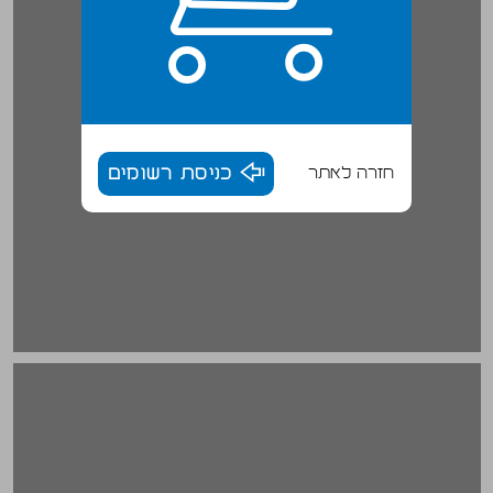
חזרה לאתר
כניסת רשומים