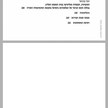
מבוא: פוליטיקה ותקשורת - משא ומתן מתמשך ... 7