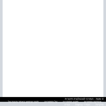
© מטח - המרכז לטכנולוגיה חינוכית
אינדקס הספרים
תקנון הספרייה
על הספרייה
תנאי שימוש באתר והגנה על
פרטיות
הסדרי נגישות
עזרה