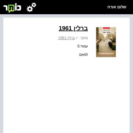
שלום אורח
ברלין 1961
מתוך:
>
ברלין 1961
עמוד:5
לפאם