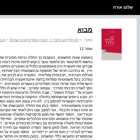
שלום אורח
מבוא
מתוך:
>
לא לקידוש בלבד יין, חברה ופוליטיקה בישראל
>
מבו
עמוד:11
באמצע שנות התשעים . בעקבות כך החלה כניסה מסיבית של יינ
נחשפו לרפרטואר הבינלאומי ונוצר ביקוש לרמת איכות דומה מצ
שבדקו את תעשיית היין מאספקטים כלכליים וארגוניים והתעניי
היין , או בהרכבו הכימי של המשקה ובהשפעותיו הבריאותיות 
פעילות חברתית , תרבותית ופוליטית . המטרה היא לבחון את הי
כמרכיב בעל משמעויות סמליות בדגמי אינטראקציה חברתית 
הישראלית ואת שדות הכוח הפוליטיים בעשורים האחרונים . יין 
הפך לשדה תרבותי מודרני , עצמאי ומורכב ; שדה שיש לו כללי
מצביע על " נקודת האפס " , שבה התחילו הרעיונות והיוזמות
רב הובע ביזמים שהשתתפו בתהליך ההקמה ובעמדות החדשות ש
החברתיות הקשורות לעיסוק ביין . לא היין עצמו הוא נושא הס
מניעיה ומשמעויותיה . הספר בוחן את תהליך התגבשותו של ה
או זוהה כשדה תרבותי , ועד למצב שבו ניתן לאתר את עקרונות
הבורדיאני . הספר חושף את מגוון פרקטיקות הפעולה שננקטו על
אמנותי של היין וטשטוש המניעים הכלכליים-עסקיים . המייסד
אסטרטגיות פעולה שהתקיימו גם בשדות תרבותיים אחרים : הם
מערכת הוראה , פעלו למען קישור השדה המקומי עם הזירה הב
נפרדים לענייני יין ויזמו אירועי יין ייחודיים . הספר מצביע ע
שבמסגרתן התגבשו כללי המשחק . במובן מסוים זהו מחקר ג