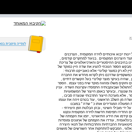
א
ות ייבוא איכותיים לזירה המקומית , הצרכנים
ד היצרנים המקומיים . בניגוד למחקרים קודמים ,
נו בהיבטים ההיסטוריים והארכיאולוגיים של צריכת
, מבקש הספר הנוכחי להציג את שדה היין כמוקד של
ין לא רק כמוצר קולינרי אלא כאובייקט תרבותי :
וכמשקפיים שדרכם ניתן לקרוא מחדש את החברה
, שהיה בעיקר מוצר קולינרי בעל הקשרים דתיים ,
ם וחוקים משלו ומהווה מוקד שיח בפני עצמו . הספר
 להתגלגל ושבעקבותיה התמסדו עקרונות השדה . עניין
נוצרו , ובעיקר באופן הייצור של המשמעויות
פר , אלא מערכת הייצור התרבותי שנוצרה סביבו ,
שדה מן השלב הראשוני , עוד בטרם זיהה את עצמו
 הפעולה המגדירים אותו כ " שדה " במובנו
 ידי מובילי השינוי , ובהן הבלטת הפן היצירתי -
ים החדירו תפיסות חדשות לזירה המקומית ונקטו
 קידמו את הידע התיאורטי , יזמו את הקמתה של
ינלאומית , עודדו את הקמתם של ארגונים ומוסדות
ל הסיטואציות החברתיות והתרבותיות ועל תנאי היצירה
נאלוגי , המבקש להתחקות אחר השורשים של מושגים