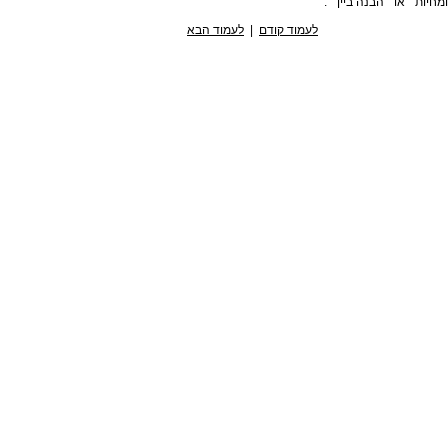
חיות " או " הבנה ביין " .
לעמוד קודם
|
לעמוד הבא