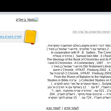
רשימת הפרסומים של שרה יפת
יפת א . ספרים . 1 אמונות ודעות בספר דברי הימים ומקומן בעולם המחשבה המקראית ,
ירושלים תשל"ז , 475 עמ ; ' מהדורה שנייה מתוקנת , תשנ"ה . . 2 בשיתוף עם ר' סולטרס , פירוש ר' שמואל בן מאיר (
תשנ"ה , 160 עמ . ' In cooperation with R . B . Salters , The Commentary of R .
Samuel ben Met . 3 ( Rashbam ) on Qoheleth , Leiden - Jerusalem 1985 , 255 pp . ( מהדורה אנגלית
The Ideology of the Book of Chronicles and its Place in Bib .
4 1989 , 550 pp . ( מהדורה אנגלית של מס' ;( 1 מהדורה שנייה : . 1997 I and II Chronicles - A Commentary ,
Old Testament Library Series , London - . 5 Philadelphia 1993 , 1100 pp . . 6 פירוש ר' שמואל בן מאיר (
רשב"ם ) לספר איוב , ירושלים תש"ס , 487 עמ . ' 1 Chronik , HTKAT , Freiburg 2002 , 472 pp . . 7 ( תרגום
לגרמנית של מס' , 5 חלק א , בקיצורים ובעיבוד . ( tmin ) , 2 Chronik , HTKAT , Freiburg 2003 . 8 לגרמנית של
ם ובעיבוד 524 , ( עמ . ' From the Rivers of Babylon to the Highlands of Judah :
Collected Studies on the . 9 Restoration Period , Winona Lake , Indiana 2006 ב . עריכה Studies in Bible
, Scripta Hierosolymitana XXXI , Jerusalem 1986 , 437 pp . . 10 ( אוסף מאמרים של מורי החוג למקרא . ( .
11 מחקרים במקרא ובתלמוד , המכון למדעי היהדות , ירושלים תשמ"ז , 97 עמ . ' . 12 בשיתוף עם א' הורביץ וע' טוב
: יצחק אריה זליגמן — מחקרים בספרות המקרא , ירושלים תשנ"ב , 521 עמ ; ' מהדורה שנייה מתוקנת . תשנ . ו" .
13 בשיתוף עם מ' ברושי , ש' טלמון וד' שורץ : מגילות מדבר יהודה — ארבעים שנות מחקר , ירושלים תשנ"ב , 204
עמ . ' . 14 המקרא בראי מפרשיו — ספר הזכרון לשרה קמין , ירושלים תשנ"ד , 724 עמ . ' . 15 שנתון לחקר המקרא
לעמוד קודם
|
לעמוד הבא