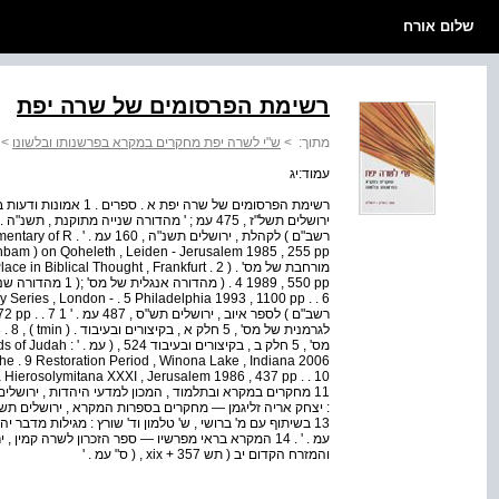
שלום אורח
רשימת הפרסומים של שרה יפת
מתוך:
>
ש"י לשרה יפת מחקרים במקרא בפרשנותו ובלשונו
>
עמוד:יג
רשימת הפרסומים של שרה 
רשב"ם ) לקהלת , ירושלים 
מורחבת של מס' . ( 2 lical Thought , Frankfurt
מס' , 5 חלק ב , בקיצורי
והמזרח הקדום יב ( תש xix + 357 , ( ס" עמ . '