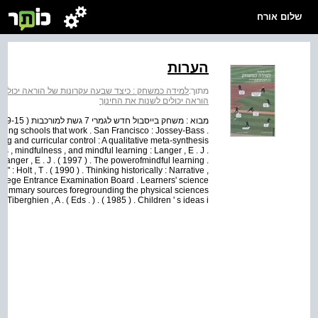
שלום אורח
הערות
מתוך:
למידה כמשחק : כיצד שבעה עקרונות של הוראה יכולים 
הוראה יכולים לשנות את החינוך
 creating schools that work . San Francisco : Jossey-Bass .
ing and curricular control : A qualitative meta-synthesis
s , mindfulness , and mindful learning : Langer , E . J .
anger , E . J . ( 1997 ) . The powerofmindful learning .
: Holt , T . ( 1990 ) . Thinking historically : Narrative ,
ollege Entrance Examination Board . Learners' science
e summary sources foregrounding the physical sciences
& Tiberghien , A . ( Eds . ) . ( 1985 ) . Children ' s ideas i...