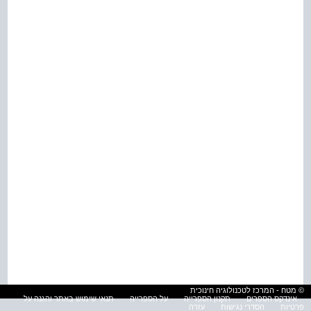
© מטח - המרכז לטכנולוגיה חינוכית
אינדקס הספרים
תקנון הספרייה
על הספרייה
תנאי שימוש באתר והגנה על
פרטיות
הסדרי נגישות
עזרה