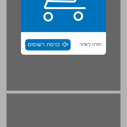
חזרה לאתר
כניסת רשומים