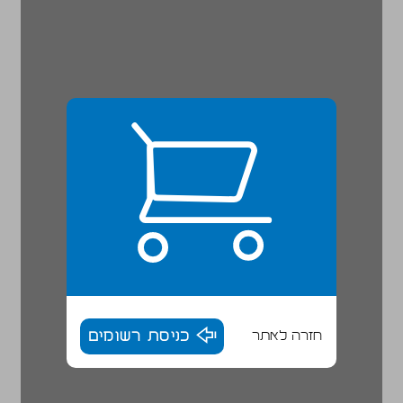
חזרה לאתר
כניסת רשומים