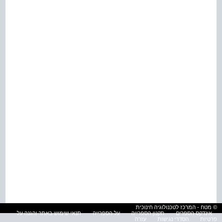
© מטח - המרכז לטכנולוגיה חינוכית
אינדקס הספרים
תקנון הספרייה
על הספרייה
תנאי שימוש באתר והגנה על
פרטיות
הסדרי נגישות
עזרה