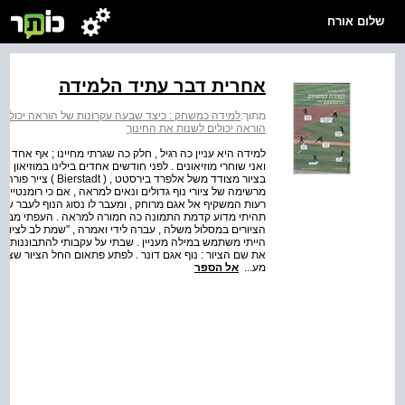
שלום אורח
אחרית דבר עתיד הלמידה
מתוך:
למידה כמשחק : כיצד שבעה עקרונות של הוראה יכולים 
הוראה יכולים לשנות את החינוך
למידה היא עניין כה רגיל , חלק כה שגרתי מחיינו ; אף אחד ל
ואני שוחרי מוזיאונים . לפני חודשים אחדים בילינו במוזיאון
בציור מצודד משל אלפ
מרשימה של ציורי נוף גדולים ונאים למראה , אם כי רומנטיי
רעות המשקיף אל אגם מרוחק , ומעבר לו נסוג הנוף לעבר ש
תהיתי מדוע קדמת התמונה כה חמורה למראה . העפתי מבט מ
הציורים במסלול משלה , עברה לידי ואמרה , "שמת לב לציור של
הייתי משתמש במילה מעניין . שבתי על עקבותי להתבוננות מ
מע...
אל הספר