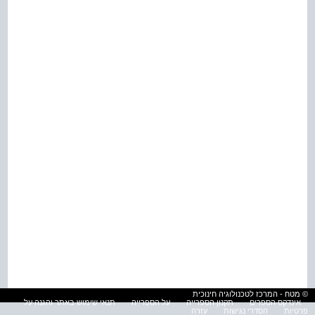
© מטח - המרכז לטכנולוגיה חינוכית
אינדקס הספרים
תקנון הספרייה
על הספרייה
תנאי שימוש באתר והגנה על
פרטיות
הסדרי נגישות
עזרה