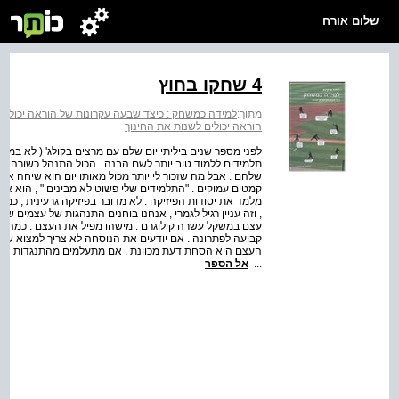
שלום אורח
4 שחקו בחוץ
מתוך:
למידה כמשחק : כיצד שבעה עקרונות של הוראה יכולים 
הוראה יכולים לשנות את החינוך
לפני מספר שנים ביליתי יום שלם עם מרצים בקולג' ( לא במג
תלמידים ללמוד טוב יותר לשם הבנה . הכול התנהל כשורה . המר
שלהם . אבל מה שזכור לי יותר מכול מאותו יום הוא שיחה אג
קמטים עמוקים . "התלמידים שלי פשוט לא מבינים " , הוא אמר .
מלמד את יסודות הפיזיקה . לא מדובר בפיזיקה גרעינית , כמ
, וזה עניין רגיל לגמרי , אנחנו בוחנים התנהגות של עצמים ש
עצם במשקל עשרה קילוגרם . מישהו מפיל את העצם . כמה זמן
קבועה לפתרונה . אם יודעים את הנוסחה לא צריך למצוא ש
העצם היא הסחת דעת מכוונת . אם מתעלמים מהתנגדות האוויר 
...
אל הספר