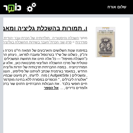
שלום אורח
ו. תמורות בהשכלת גליציה ומאב
מתוך:
השכלה והיסטוריה : תולדותיה של הכרת-עבר יהודית מו
מודרנית
>
פרק שני הכרת־העבר בשירות ההשכלה בגליציה ב
במיפנה שנות השלושים והארבעים של המאה הי"ט ניכרה בחוג
ורנ"ק , כשלונו של שי"ר בטרנופול ומעברו לפראג , ניצחון ה
כ"השכלה מזויפת" — כל אלה הזינו את תחושת המשכילים כי
טוטלית של מרכז ההשכלה הגליצאי מתבטאת כאן , אלא שני תה
המודרניזציה . במפה החברתית תרבותית של יהדות גליציה , 
החדש , במאמר בגרמנית שכתב לעיתונו של פיליפזון , הוצגו מ
, ומשכילים ( AufgeklSrte ) מזה . לדעתו ,
"אולטרה ליברלים , " הכופרים במסורת ללא בחינה מוקדמת 
חיים חופשי בלבד . את הגבולות החברתיים הדגים שור בדפוסי
ולומדים נדירים , ...
אל הספר