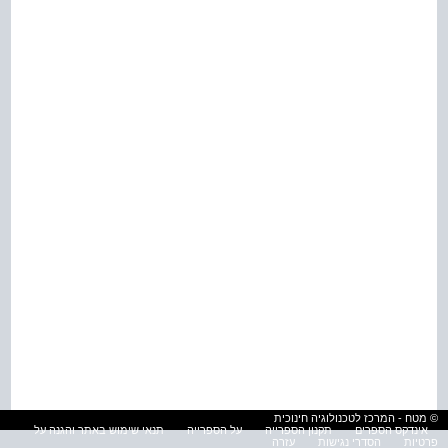
© מטח - המרכז לטכנולוגיה חינוכית
אינדקס הספרים
תקנון הספרייה
על הספרייה
תנאי שימוש באתר והגנה על
פרטיות
הסדרי נגישות
עזרה