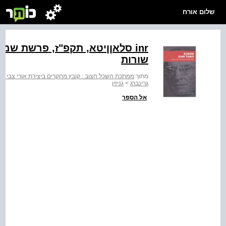
שלום אורח
inr סלאןןיטא, תקפ"ז, פרשת שמות
שורות
מתוך:
ממתכת השכל חצוב : קובץ מחקרים ביצירת אורי צבי גרי
גרינברג
>
גניזין
אל הספר