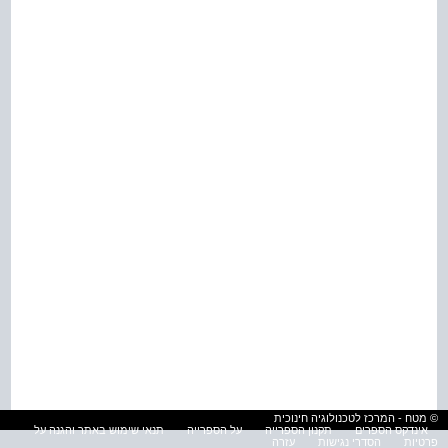
© מטח - המרכז לטכנולוגיה חינוכית
אינדקס הספרים
תקנון הספרייה
על הספרייה
תנאי שימוש באתר והגנה על
פרטיות
הסדרי נגישות
עזרה