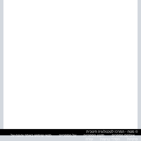
© מטח - המרכז לטכנולוגיה חינוכית
אינדקס הספרים
תקנון הספרייה
על הספרייה
תנאי שימוש באתר והגנה על
פרטיות
הסדרי נגישות
עזרה