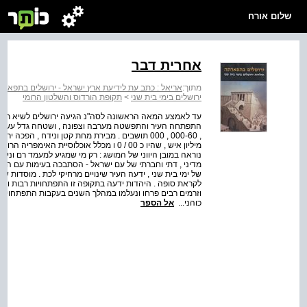
שלום אורח
אחרית דבר
מתוך:
אריאל : כתב עת לידיעת ארץ ישראל - ירושלים בתפארתה 
ירושלים בימי בית שני
>
תקופת הורדוס והשלטון הרומי
מיליון איש , שהיו כ 00 / 0 ו מכלל אוכלוסיי
נוראה במובן היווני של המושג : רק מי שמגיע למעמד רם וני
של ימי בית שני , ידעה העיר שינויים מרחיקי לכת . מוסדות
לקראת סופה . היהדות ידעה בתקופה זו התפתחויות רבות והיא
וזרמים רבים פרחו ונעלמו במהלך השנים בעקבות התפתחויות
כוהני...
אל הספר