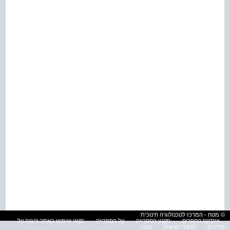
© מטח - המרכז לטכנולוגיה חינוכית
אינדקס הספרים
תקנון הספרייה
על הספרייה
תנאי שימוש באתר והגנה על
פרטיות
הסדרי נגישות
עזרה