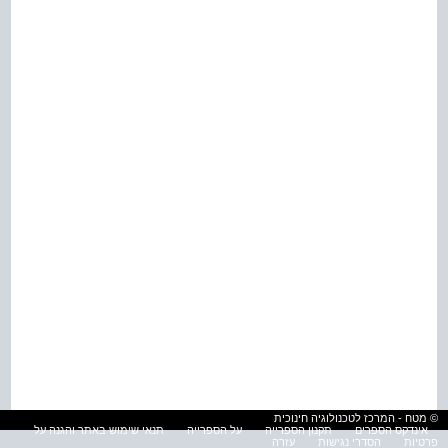
© מטח - המרכז לטכנולוגיה חינוכית
אינדקס הספרים
תקנון הספרייה
על הספרייה
תנאי שימוש באתר והגנה על
פרטיות
הסדרי נגישות
עזרה