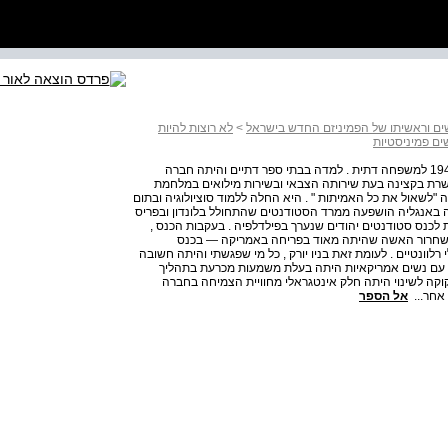
שים וראשיתו של הפמיניזם החדש בישראל
>
לא רוצות להיות
ים פמיניסטיות
21 הרי אנחנו עושות מהפכה . נעמי נמרוד נולדה בחיפה ב 1945 למשפחה דתית . למדה בבתי ספר דתיים והיתה חברה
לשרת בקצינה בעת שירותה הצבאי ובשירות מילואים במלחמת
לשאול את כל האמיתות " . היא החלה ללמוד סוציולוגיה ובתום
ה באנגליה הושפעה ממרד הסטודנטים שהתחולל בלונדון ובפריס
צות הברית לכנס סטודנטים יהודים שנערך בפילדלפיה . בעקבות הכנס ,
עה לשחרור האשה שהיתה מאוד בפריחה באמריקה — בכנס
לוונטיים . לעומת זאת בניו יורק , כל מי שפגשתי והיתה חשובה
ה עם נשים אמריקאיות היתה בעלת משמעות מכרעת בתהליך
וקה לשינוי היתה חלק אינטגראלי מחוויית הצמיחה בחברה
 אחר...
אל הספר