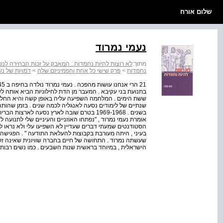
שלום אורח
נעמי נמרוד
מתוך:
לא רוצות להיות נחמדות : המאבק על זכות הבחירה לנ
נחמדות
>
פרק שישי כל אחת והפמיניזם שלה
>
דמויות של נש
בתנועת בני עקיבא . המעבר מן הדת לחילוניות הביא אותה 
ששת הימים . המלחמה השפיעה עליה באופן קשה והיא החלה "
שנתיים של לימודים נסעה לאנגליה לכמה שנים . בזמן שהות
בשנים . 1969-1968 בטרם שובה לארץ נסעה לאר
אומרת נעמי נמרוד , "נפתחו האוזניים והעיניים שלי לתנו
הסטודנטים שמעתי דברים שעדיין לא השפיעו עלי ולא נראו לי ר
בעיני , היתה מעורבת בקבוצות להעלאת התודעה " . הפגיש
שעשתה נמרוד . התחושה של חיים בחברה שוויונית שאינה זק
הישראלית , במיוחד בראשית שנות השבעים . כמו נשים רבות