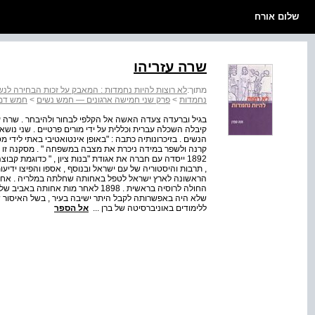
שלום אורח
שרה עזריהו
מתוך:
לא רוצות להיות נחמדות : המאבק על זכות הבחירה לנ
נחמדות
>
פרק שני חמישה ארגונים — חמש נשים
>
חמש דמו
קיבלה השכלה עברית וכללית על ידי מורים פרטיים . שני נושא
הנשים . בזיכרונותיה כתבה : "באופן אינטואטיבי באתי ליד
קרנה ולשפר במידה ניכרת את מצבה במשפחה " . מסקנה זו הו
1892 ייסדה עם חברה את אגודת "בנות ציון , " כדוגמת ק
הראשונה לארץ ישראל לטפל באחותה שחלתה במלריה . אחרי
החולה לרוסיה בראשית . 1898 לאחר מו
שלא היה באפשרותה לקבל היתר ישיבה בעיר , בשל האיסור ש
ללימודים באוניברסיטה של ברן ...
אל הספר