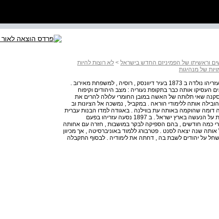
שים וראשיתו של הפמיניזם החדש בישראל
>
לא רוצות להיות
יות של מנהיגות
בגיל וברעדה צעדה האשה אל הקלפי לבחור ולהיבחר . שרה עזריהו נולדה ב 1873 בעיר דיוונסק , רוסיה , למשפחת מאירוב .
ים העסיקו אותה כבר בתקופת נעוריה : מצב היהודים וקיפוח
י מסקנה שאי תלותה של האשה במובן החומרי עלולה להרים את
בילה אותה ללימודי הוראה . במקביל , נמשכה אל הציונות וב
בוצה דומה שהוקמה באותה עת בווילנה . באגודה למדו הבנות עברית
, תרבות והיסטוריה של עם ישראל ובנוסף , אספו והפיצו ידיעות על הנעשה בארץ ישראל . ב 1897 נסעה עזריהו בפעם
 כמה חודשים , בהם הספיקה לבקר במושבות , חזרה עם אחותה
ת אחותה באביב של אותה שנה יצאה לסנט . פטרבורג ללמוד באוניברסיטה , אך מכיוון
חל על יהודים לשבת בה , דחתה את לימודיה . לבסוף התקבלה