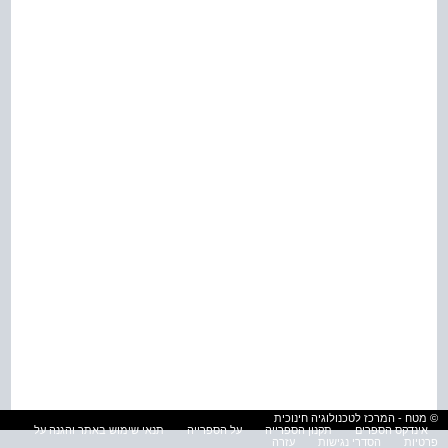
© מטח - המרכז לטכנולוגיה חינוכית
אינדקס הספרים
תקנון הספרייה
על הספרייה
תנאי שימוש באתר והגנה על
פרטיות
הסדרי נגישות
עזרה