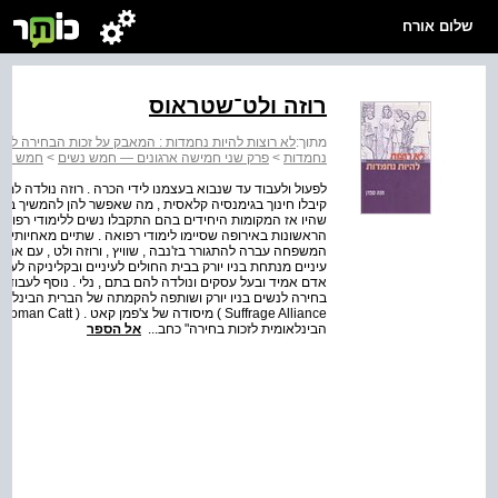
שלום אורח
רוזה ולט־שטראוס
מתוך:
לא רוצות להיות נחמדות : המאבק על זכות הבחירה לנ
נחמדות
>
פרק שני חמישה ארגונים — חמש נשים
>
חמש דמו
קיבלו חינוך בגימנסיה קלאסית , מה שאפשר להן להמשיך בלימו
הראשונות באירופה שסיימו לימודי רפואה . שתיים מאחיותיה 
המשפחה עברה להתגורר בז'נבה , שוויץ , ורוזה ולט , עם אח
אדם אמיד ובעל עסקים ונולדה להם בתם , נלי . נוסף לעבו
הבינלאומית לזכות בחירה" כחב...
אל הספר