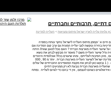
 דתיים, תרבותיים וחברתיים
וץ גלויות עלייה לארץ ישראל-מיתוס ומציאות
>
העלייה למדינת
ם חיים א ' וקסמן מיתוס העלייה לישראל נחקר ונותח בספרה
יניות בהירה ונוקשה לגבי עלייה המונית גם ערב קום המדינה וגם
ל שיעור העלייה מארצות הברית ? האם נוכל לטעון שאילו היתה
היה גדל שיעור העלייה משם ? מאמר זה מבקש לבחון את נושא
 , מהן הסיבות לעלייתם , ומהו שיעורם בכלל אוכלוסיית היהודים
בארצות הברית ? לבסוף נטפל בקשר בין מדיניות העלייה של מדינת ישראל לשיעור העלייה מארצות הברית . יותר מ 90 , 000
יהודים אמריקניים עלו לישראל מאז קום המדינה ( ראה טבלה . ( 1 נבקש כאן לבחון את מקצת המאפיינים החברתיים של עולים
ח שהעלייה מארצות הברית נובעת לא רק ממניעים דתיים
ידאולוגיים כשהם לעצמם , אין די בהם כדי לגרום לעלייה . נפתח