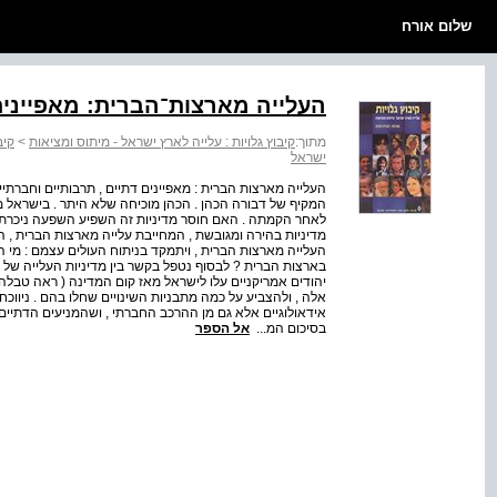
שלום אורח
העלייה מארצות־הברית: מאפיינים
מתוך:
קיבוץ גלויות : עלייה לארץ ישראל - מיתוס ומציאות
>
קיב
ישראל
העלייה מארצות הברית : מאפיינים דתיים , תרבותיים וחברתיי
המקיף של דבורה הכהן . הכהן מוכיחה שלא היתר . בישראל מד
לאחר הקמתה . האם חוסר מדיניות זה השפיע השפעה ניכרת ע
מדיניות בהירה ומגובשת , המחייבת עלייה מארצות הברית , 
העלייה מארצות הברית , ויתמקד בניתוח העולים עצמם : מי הם
אלה , ולהצביע על כמה מתבניות השינויים שחלו בהם . ניווכ
אידאולוגיים אלא גם מן ההרכב החברתי , ושהמניעים הדתיים א
בסיכום המ...
אל הספר