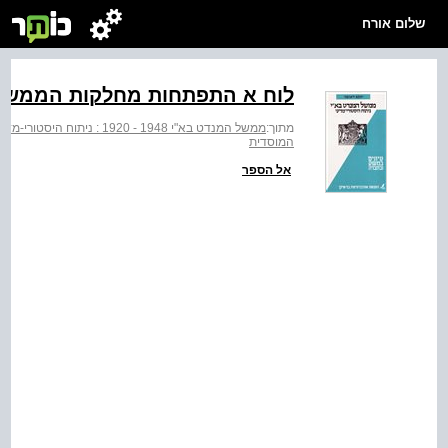
שלום אורח
לוח א התפתחות מחלקות הממשלה: ‭-1924‬
מתוך:
ממשל המנדט בא"י 1948 - 1920 : ניתוח היסטורי-מדיני
המוסדית
אל הספר