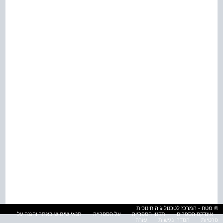
© מטח - המרכז לטכנולוגיה חינוכית
אינדקס הספרים
תקנון הספרייה
על הספרייה
תנאי שימוש באתר והגנה על
פרטיות
הסדרי נגישות
עזרה