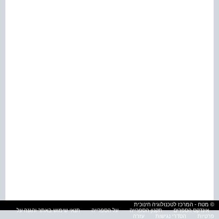
© מטח - המרכז לטכנולוגיה חינוכית
אינדקס הספרים
תקנון הספרייה
על הספרייה
תנאי שימוש באתר והגנה על
פרטיות
הסדרי נגישות
עזרה