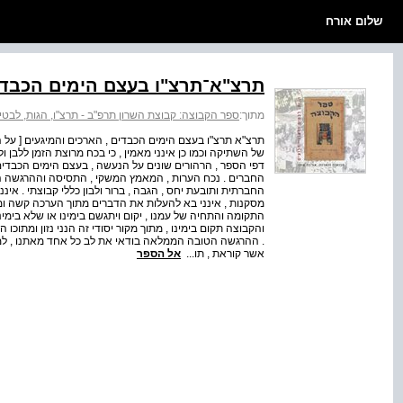
שלום אורח
תרצ"א־תרצ"ו בעצם הימים הכבדי
מתוך:
ספר הקבוצה: קבוצת השרון תרפ"ב - תרצ"ו, הגות, לבטים
תרצ"א תרצ"ו בעצם הימים הכבדים , הארכים והמיגעים [ על הי
של השתיקה וכמו כן אינני מאמין , כי בכח מרוצת הזמן ללבן ו
דפי הספר , הרהורים שונים על הנעשה , בעצם הימים הכבדי
החברים . נכח הערות , המאמץ המשקי , התסיסה וההרגשה 
החברתית ותובעת יחס , הגבה , ברור ולבון כללי קבוצתי . אינ
מסקנות , אינני בא להעלות את הדברים מתוך הערכה קשה ומ
התקומה והתחיה של עמנו , יקום ויתגשם בימינו או שלא בימינ
והקבוצה תקום בימינו , מתוך מקור יסודי זה הנני נזון ומתוכו
. ההרגשה הטובה הממלאה בודאי את לב כל אחד מאתנו , למ
אשר קוראת , תו...
אל הספר