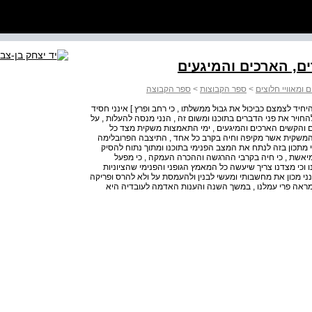
ם, הארכים והמיגעים
 ומאוויי חלוצים
>
ספר הקבוצות
>
ספר הקבוצה
חיד לצמצם כביכול את גבול ממשלתו , כי רחב ופרץ ] אינני חסיד
להחויר את פני הדברים בתוכנו ומשום זה , הנני מנסה להעלות , על
ם והקשים הארכים והמיגעים , ימי התאמצות משקית מצד כל
המשקית אשר מקיפה וחיה בקרב כל אחד , התיצבה הפרובלימה
ני מתכון בזה לנתח את המצב הפנימי בתוכנו ומתוך נתוח להסיק
יאשת , כי חיה בקרבי ההרגשה וההכרה העמקה , כי מפעל
ו וכי מצדנו צריך שיעשה כל המאמץ הגופני והפנימי שהציוניות
 הנני מכון את מחשבותי ומעשי לבנין ולהעמסת על ולא להרס ופריקה
ראה פרי עמלנו , במשך השנה והענות האדמה לעובדיה היא