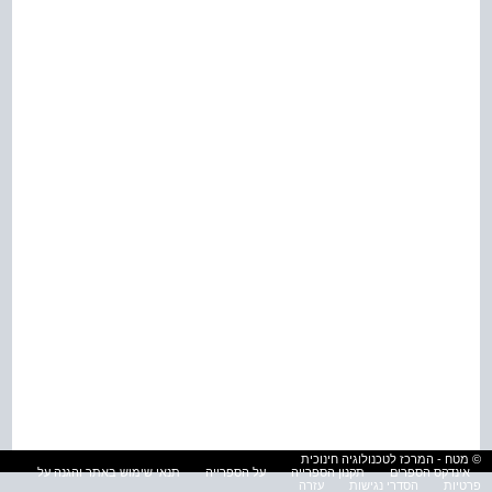
© מטח - המרכז לטכנולוגיה חינוכית
אינדקס הספרים
תקנון הספרייה
על הספרייה
תנאי שימוש באתר והגנה על
פרטיות
הסדרי נגישות
עזרה