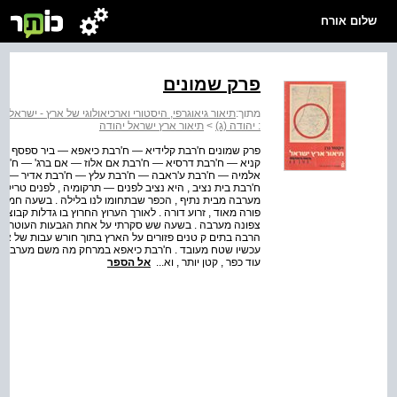
שלום אורח
פרק שמונים
מתוך:
תיאור גיאוגרפי, היסטורי וארכיאולוגי של ארץ - ישראל - 
: יהודה (ג)
>
תיאור ארץ ישראל יהודה
פרק שמונים ח'רבת קלידיא — ח'רבת כיאפא — ביר ספסף — ח
קניא — ח'רבת דרסיא — ח'רבת אם אלוז — אם ברג' — ח'רב
אלמיה — ח'רבת ע'ראבה — ח'רבת עלץ — ח'רבת אדיר — ביר
פורה מאוד , זרוע דורה . לאורך הערוץ החרוץ בו גדלות קבוצו
הרבה בתים ק טנים פזורים על הארץ בתוך חורש עבות של אלו
עכשיו שטח מעובד . ח'רבת כיאפא במרחק מה משם מערבה צפו
עוד כפר , קטן יותר , וא...
אל הספר