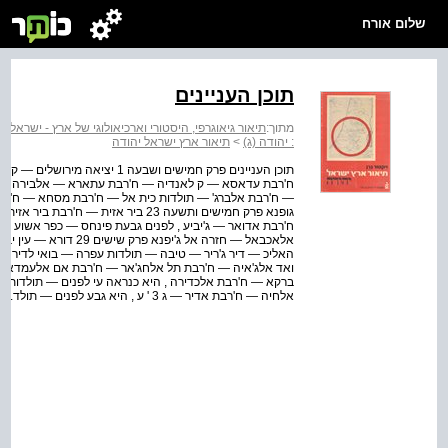
שלום אורח
תוכן העניינים
מתוך:
תיאור גיאוגרפי, היסטורי וארכיאולוגי של ארץ - ישראל - 
: יהודה (ג)
>
תיאור ארץ ישראל יהודה
תוכן העניינים פרק חמישים ושבעה
— ח'רבת אלברג' — תולדות כית אל — ח'רבת מסחא — ח'רבת 
גופנא פרק חמישים ותשעה 23 ביר אזית
ח'רבת אדואר — ג'יביע , לפנים גבעת פינחס — כפר אשוע —
אלאכבאל — חזרה אל ג'י
ואד אלג'איה — ח'רבת תל אלחג'אר — ח'רבת אם אלעמדאן 
ברקא — ח'רבת אלכדירה , היא כנראה עי לפנים — תולדות
אלחיה — ח'רבת אדיר — ג 3 ' ע , היא גבע לפנים — תולד...