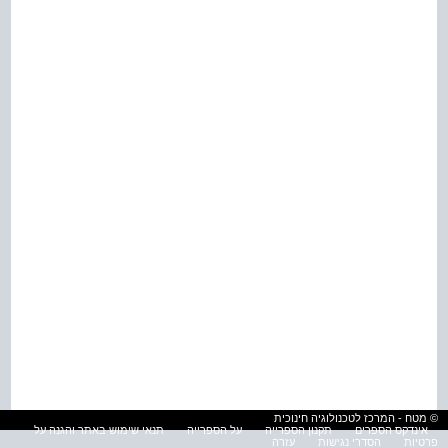
© מטח - המרכז לטכנולוגיה חינוכית
אינדקס הספרים
תקנון הספרייה
על הספרייה
תנאי שימוש באתר והגנה על
פרטיות
הסדרי נגישות
עזרה