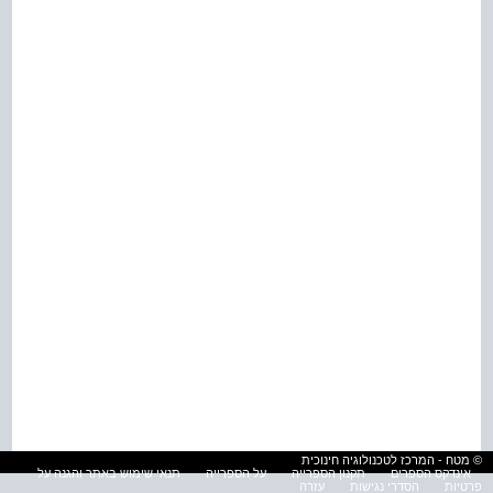
© מטח - המרכז לטכנולוגיה חינוכית
אינדקס הספרים
תקנון הספרייה
על הספרייה
תנאי שימוש באתר והגנה על
פרטיות
הסדרי נגישות
עזרה