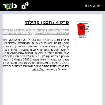
שלום אורח
פרק 4 / תכנון קהילתי
מתוך:
העצמה ותכנון קהילתי : תיאוריה ופרקטיקה של פתרונות
של פתרונות חברתיים אנושיים
>
חלק ב' פיתוח פרקטיקה של ת
פרק / 4 תכנון קהילתי התכנון הקהילתי הוא פרקטיקה המתב
ארכיטקטורה , גיאוגרפיה עירונית , סוציולוגיה , אנתרופולוגיה
קהילתית . ההתחקות אחר הפרקטיקה של תכנון קהילתי בדיסצ
להעשרת העיסוק הזה , אלא הביא להתפזרות הידע , דבר שמ
יעיל . למרות הדמיון באמצעים , ולמרות שהם מושפעים מאותם
העוסקים בתכנון קהי
, אולם , הציפיות המקצועיות והפוליטיות ממנו נכזבו . הוא 
פרויקטים גדולים בתחום שיקום השכונות העירוניות והמלחמ
. בנוסף לכך , פוליט...
אל הספר