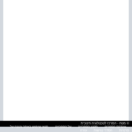
© מטח - המרכז לטכנולוגיה חינוכית
אינדקס הספרים
תקנון הספרייה
על הספרייה
תנאי שימוש באתר והגנה על
פרטיות
הסדרי נגישות
עזרה