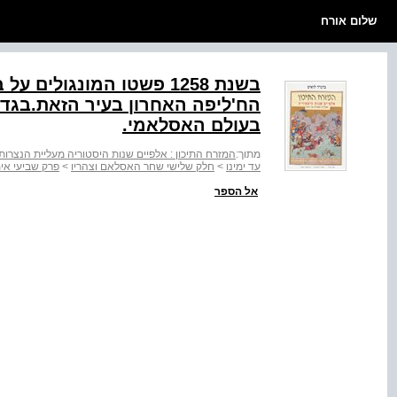
שלום אורח
בשנת 1258 פשטו המונגולים
הח'ליפה האחרון בעיר הזאת.בג
בעולם האסלאמי.
מתוך:
המזרח התיכון : אלפיים שנות היסטוריה מעליית הנצרות 
עד ימינו
>
חלק שלישי שחר האסלאם וצהריו
>
פרק שביעי אי
אל הספר