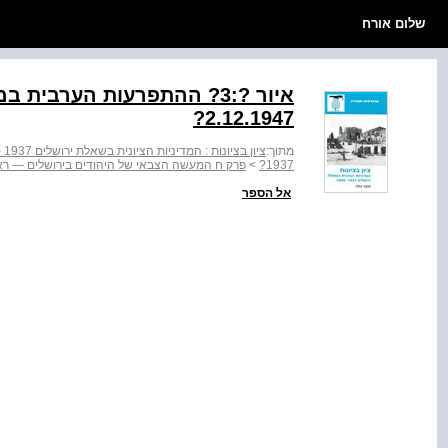
שלום אורח
איור ?:3? ההתפרעות הערבי
2.12.1947?
מתוך:
ציון בציונות : המדיניות הציונית בשאלת ירושלים 1937 - 1949
1937?
>
פרק ח המעשה הצבאי של היהודים בירושלים — ר
אל הספר