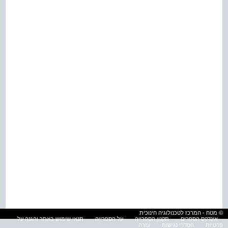
© מטח - המרכז לטכנולוגיה חינוכית
אינדקס הספרים
תקנון הספרייה
על הספרייה
תנאי שימוש באתר והגנה על
פרטיות
הסדרי נגישות
עזרה