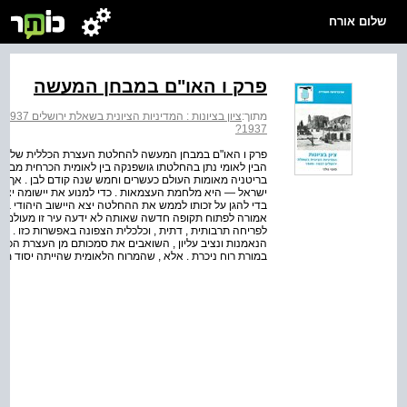
שלום אורח
פרק ו האו"ם במבחן המעשה
מתוך:
ציון בציונות : המדיניות הציונית בשאלת ירושלים 1937 - 1949
1937?
הבין לאומי נתן בהחלטתו גושפנקה בין לאומית הכרחית מבחי
בריטניה מאומות העולם כעשרים וחמש שנה קודם לבן . אך 
ישראל — היא מלחמת העצמאות . כדי למנוע את יישומה יצאו 
בדי להגן על זכותו לממש את ההחלטה יצא היישוב היהודי בא
אמורה לפתוח תקופה חדשה שאותה לא ידעה עיר זו מעולם קוד
לפריחה תרבותית , דתית , וכלכלית הצפונה באפשרות כזו . ה
הנאמנות ונציב עליון , השואבים את סמכותם מן העצרת הכללי
במורת רוח ניכרת . אלא , שהמרוח הלאומית שהייתה יסוד מ