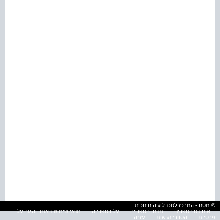
© מטח - המרכז לטכנולוגיה חינוכית
אינדקס הספרים
תקנון הספרייה
על הספרייה
תנאי שימוש באתר והגנה על
פרטיות
הסדרי נגישות
עזרה