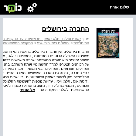
שלום אורח
החברה בירושלים
מתוך:
זאת ירושלים : חלק ראשון - מראשיתה ועד התקופה המ
המוסלמית
>
ירושלים בימי בית -שני
>
התקופה החשמונאית
החברה בירושלים אין החברה בירושלים בראשית ימי החשמונאי
משפחות האצולה הכוהנית המתייוונת , כמשפחת בילגה , שמנל
משמר יהויריב היא מעתה המשפחה שבניה משמשים בכהונה ה
של הכוהנים הצטרפו למרד החשמונאי ועתה השתלבו בהנהגת ה
הצדוקים והפרושים . הצדוקים . בני המעמד הגבוה בעיר ורבים
בחיי החברה , היתה גם השכבה המושפעת מאורח החיים ההלנ
ההלניזציה ניתן לראות באימוץ שמות יווניים . בין שמות הכ
, דוסתיאוס , תלמי ויסון . עדויות נוספות להשפעות ההלניסטי
הכוהנים , המצוי בנחל קדרון , נחצב בהשראת סגנון הלניסטי
החשמונאים . לשלהי התקופה הח...
אל הספר