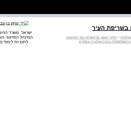
 בשריפת העיר
ישראל. משרד החינו
המינהל הפדגוגי הא
וסלמית
>
חלק ראשון: מראשיתה ועד התקופה
והשתקפותה בארכיאולוגיה ובמקרא
לתכניות לימודים