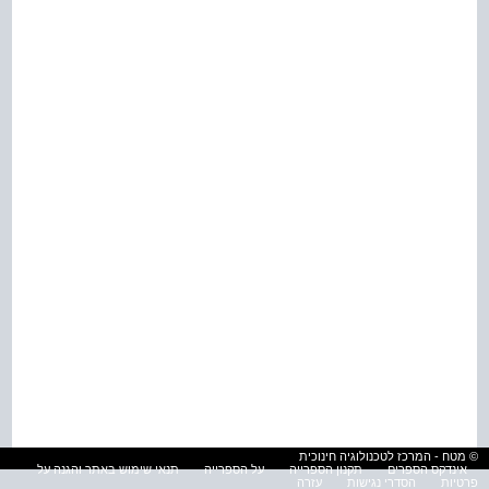
© מטח - המרכז לטכנולוגיה חינוכית
אינדקס הספרים
תקנון הספרייה
על הספרייה
תנאי שימוש באתר והגנה על
פרטיות
הסדרי נגישות
עזרה