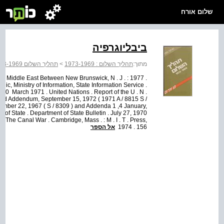
שלום אורח
ביבליוגרפיה
תהליך השלום 1973-1969
>
תהליך השלום : 1973-1969
מתוך:
, The Middle East Between New Brunswick, N . J . :
ic, Ministry of Information, State Information Service .
 ­ March 1971 . United Nations . Report of the U . N .
 and Addendum, September 15, 1972 ( 1971 A / 8815 S /
ecember 22, 1967 ( S / 8309 ) and Addenda 1 ,4­ January,
of State . Department of State Bulletin . July 27, 1970
. The Canal War . Cambridge, Mass . : M . I . T . Press,
אל הספר
1974 . 156