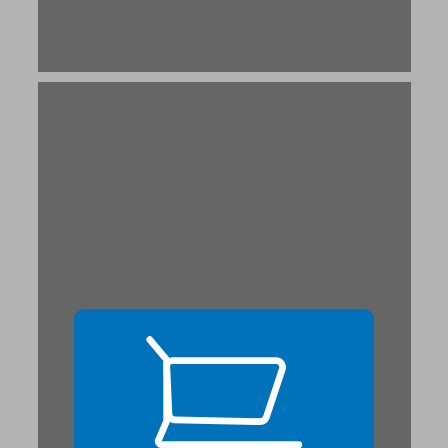
2: חוזי שלום וגבולות בני-הגנה ... 19