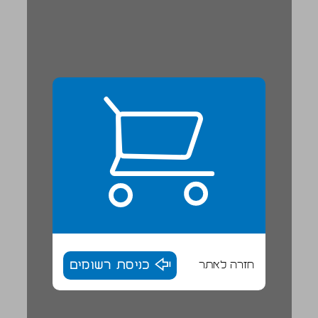
חזרה לאתר
כניסת רשומים