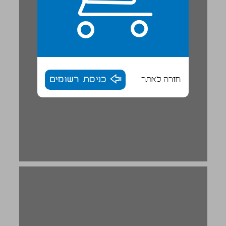
חזרה לאתר
כניסת רשומים