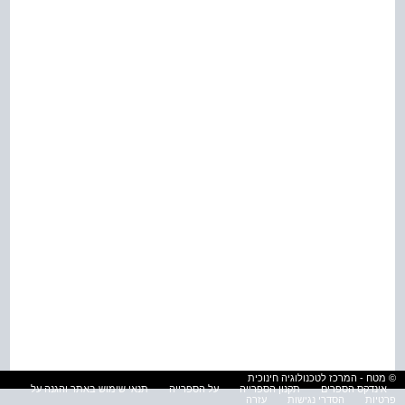
© מטח - המרכז לטכנולוגיה חינוכית
אינדקס הספרים
תקנון הספרייה
על הספרייה
תנאי שימוש באתר והגנה על
פרטיות
הסדרי נגישות
עזרה