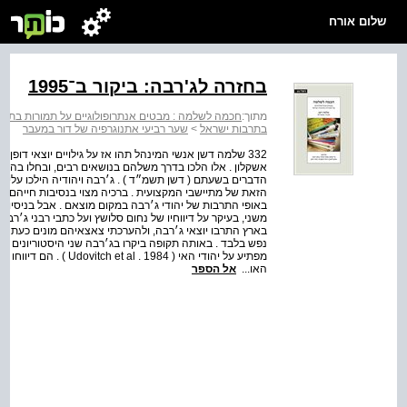
שלום אורח
בחזרה לג'רבה: ביקור ב־1995
מתוך:
חכמה לשלמה : מבטים אנתרופולוגיים על תמורות בתרב
בתרבות ישראל
>
שער רביעי אתנוגרפיה של דור במעבר
332 שלמה דשן אנשי המינהל תהו אז על גילויים יוצאי דו
אשקלון . אלו הלכו בדרך משלהם בנושאים רבים, ובחלו בהכו
הזאת של מתיישבי המקצועית . ברכיה מצוי בנסיבות חייהם 
באופי התרבות של יהודי ג׳רבה במקום מוצאם . אבל בניסיון 
משני, בעיקר על דיווחיו של נחום סלושץ ועל כתבי רבני ג׳רבה,
נפש בלבד . באותה תקופה ביקרו בג׳רבה שני היסטוריונים בעלי
מפתיע על יהודי האי ( 84
האו...
אל הספר