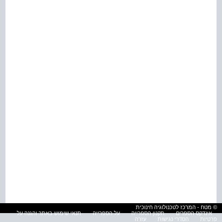
© מטח - המרכז לטכנולוגיה חינוכית
אינדקס הספרים
תקנון הספרייה
על הספרייה
תנאי שימוש באתר והגנה על
פרטיות
הסדרי נגישות
עזרה