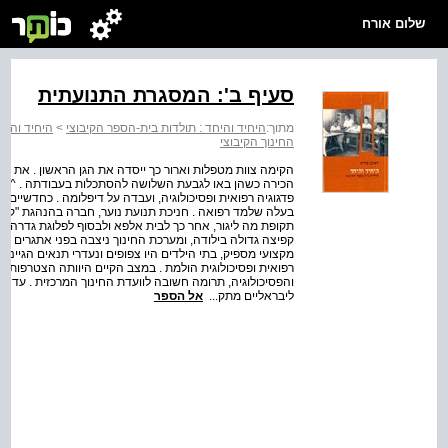
שלום אורח
סעיף ב': המסגרת התנועתית
מתוך:
היחיד והיחד : תולדות בית­-הספר הקיבוצי
>
היחיד והיח
החינוך הקיבוצי
הקימה צוות מטפלות וארור כך ייסדה את הגן הראשון . את רח
הכירה כשהן באו לגבעת השלושה להסתכלות בעבודתה . ^ . : .
פדגוגיה רפואית ופסיכולוגיה, ועבדה על דיפלומה . כחדשיים
תקופת מה ליגור, אחר כך לבית אלפא ולבסוף לפלוגת גדרה . 
קפיצה גדולה בילודה, ומערכת החינוך ניצבה בפני אתגרים של
מקצועי מספיק, בתי הילדים היו צפופים ונעדרי תנאים הגיינ
רפואית ופסיכולוגית הולמת . במצב הקיים היוותה הצטרפות
ליבראליים מתק...
אל הספר