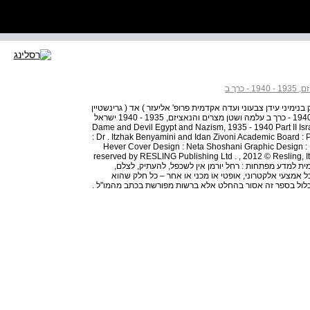
ימיני עידן צבעוני ועדה אקדמית פרופ' אליעזר ) אד ( גרינשטיין
ד"ר רות הכהן - פינצ'ובר פרופ' חנן חבר עלמה ושטן : 1935 - 1940 - כרך ב עלמה ושטן מצרים והנאציזם, 1935 - 1940 ישראל
Dame and Devil Egypt and Nazism, 1935 - 1940 Part II Israel Gersho
: Dr . Itzhak Benyamini and Idan Zivoni Academic Board : 
Hever Cover Design : Neta Shoshani Graphic Design : Il
reserved by RESLING Publishing Ltd . , 2012 © Resling, Itam
סיוע הקרן הלאומית למדע מפתחות : רחל יורמן אין לשכפל, להעתיק, לצלם,
 אמצעי אלקטרוני, אופטי או מכני או אחר – כל חלק שהוא
לול בספר זה אסור בהחלט אלא ברשות מפורשת בכתב מהמו"ל .