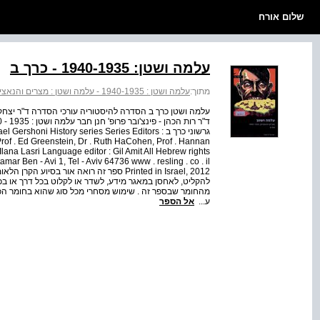
שלום אורח
עלמה ושטן: 1940-1935 - כרך ב
מתוך:
עלמה ושטן : 1940-1935 - עלמה ושטן : מצרים והנאציזם, 1935 - 1940 - כרך ב
עלמה ושטן כרך ב הסדרה להיסטוריה עורכי הסדרה ד"ר יצחק בנ
גרשוני כרך ב : ni History series Series Editors
Prof . Ed Greenstein, Dr . Ruth HaCohen, Prof . Hannan
ana Lasri Language editor : Gil Amit All Hebrew rights
ar Ben - Avi 1, Tel - Aviv 64736 www . resling . co . il
Printed in Israel, 2012 ספר זה רואה אור ב
להקליט, לאחסן במאגר מידע, לשדר או לקלוט בכל דרך או בכל
מהחומר שבספר זה . שימוש מסחרי מכל סוג שהוא בחומר הכ
ע...
אל הספר