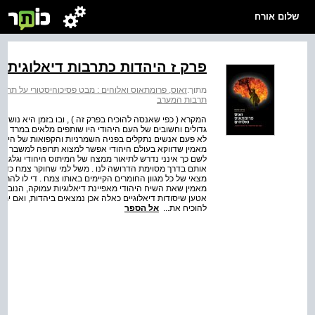
שלום אורח
פרק ז היהדות כתרבות דיאלוגית
מתוך:
זאוס, פרומתאוס ואלוהים : מבט פסיכוהיסטורי על תרב
תרבות המערב
המקרא ( כפי שאנסה להוכיח בפרק זה ) , ובו בזמן היא נוש
גדולים וחשובים של העם היהודי היו שותפים מלאים במרד הפ
לא פעם אנשים נתקלים בפניה השמרניות והקפואות של היהדות
מאמין שדווקא בעולם היהודי אפשר למצוא תרופה למשבר שאנחנ
לשם כך אינני נדרש לתיאור ממצה של המיתוס היהודי וגלגוליו
אותם בדרך מסוימת הדרושה לנו . משל למי שחוקר צמח כדי לב
מצאי של כל מגוון החומרים הקיימים באותו צמח . די לו להר
מאמין שאת השיח היהודי מאפיינת דיאלוגיות עמוקה, הנובעת 
אטען שיסודות דיאלוגיים כאלה אכן נמצאים ביהדות, ואם יראה
להוכיח את...
אל הספר