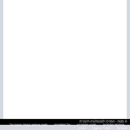
© מטח - המרכז לטכנולוגיה חינוכית
אינדקס הספרים
תקנון הספרייה
על הספרייה
תנאי שימוש באתר והגנה על
פרטיות
הסדרי נגישות
עזרה