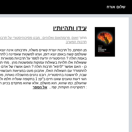
שלום אורח
עידן ותהיותיו
מתוך:
זאוס, פרומתאוס ואלוהים : מבט פסיכוהיסטורי על תרב
תרבות המערב
מן הסתם, כל תרבות יוצרת קשיים משלה, ותרבותנו אינה יוצאת 
שעולמם קשה באופן יוצא דופן, וערגו לפשטות שאפיינה ( לת
באמת חולה ? ההיסטוריה יודעת לספר על תרבויות מפוארות ש
ששאלות אלו תלויות בשאלות עמוקות ומופשטות מהן . מתי תר
כן - האם אפשר "לרפא" תרבות חולה ? האם אוֹשרוֹ של אדם 
להתמודד עם השאלות האלו, אתבונן מעט במציאות העכשווית 
שבה, לראשונה בהיסטוריה, רובנו נהנים מהשכלה נאותה, משמ
הוגי דעות טוענים שאנו חיים ב"קץ 
שהעולם, כמו שהוא, הוא מושלם, אלא שהוא מתקדם בכיוון ה
: דמוקרטיה חוקתית, קפי...
אל הספר