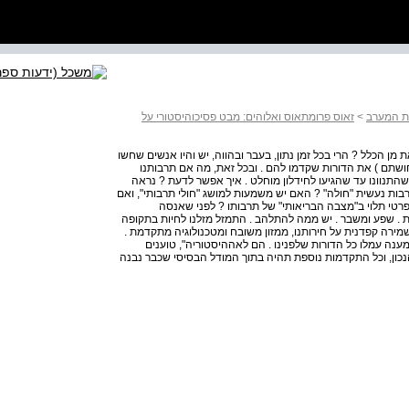
ות המערב
>
זאוס פרומתאוס ואלוהים: מבט פסיכוהיסטורי על
מן הכלל ? הרי בכל זמן נתון, בעבר ובהווה, יש והיו אנשים שחשו
חושתם ) את הדורות שקדמו להם . ובכל זאת, מה אם תרבותנו
התנוונו עד שהגיעו לחידלון מוחלט . איך אפשר לדעת ? נראה
בות נעשית "חולה" ? האם יש משמעות למושג "חולי תרבותי", ואם
פרטי תלוי ב"מצבה הבריאותי" של תרבותו ? לפני שאנסה
. שפע ומשבר . יש ממה להתלהב . התמזל מזלנו לחיות בתקופה
ירה קפדנית על חירותנו, ממזון משובח ומטכנולוגיה מתקדמת .
1 בתקופה שעליה חלמו ולמענה עמלו כל הדורות שלפנינו . הם לאההיסטוריה", טוענים
נכון, וכל התקדמות נוספת תהיה בתוך המודל הבסיסי שכבר נבנה