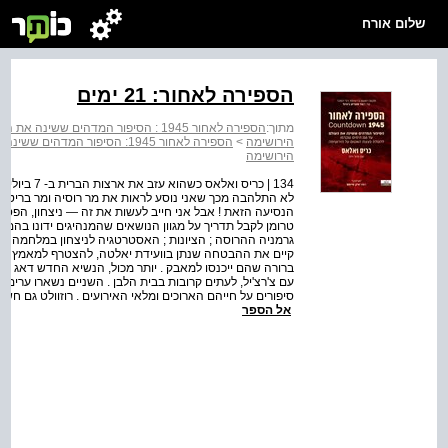
שלום אורח
הספירה לאחור: 21 ימים
מתוך:
הירושימה
>
הירושימה
134 | כריס ו
לא התלהבה מכך שאני נוסע לראות את מר רוסיה ומר בריטניה 
הנסיעה הזאת ! אבל אני חייב לעשות את זה — ניצחון, הפסד, א
טרומן לקבל תדריך על מגוון הנושאים שהמנהיגים ידונו בהם
גרמניה ההרוסה ; הציונות ; האסטרטגיה לניצחון במלחמה נגד 
קיים את ההבטחה שנתן בוועידת יאלטה, להצטרף למאמץ המלח
ברורה שהם ייכנסו למאבק . יותר מכול, הנשיא החדש דאג איך
עם צ'רצ'יל, לעתים קרובות בבית הלבן . השניים נשארו ערים 
סיפורים על חייהם הארוכים ומלאי האירועים . רוזוולט גם חשב
אל הספר