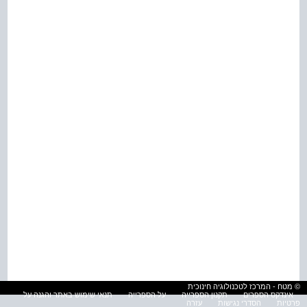
© מטח - המרכז לטכנולוגיה חינוכית
אינדקס הספרים
תקנון הספרייה
על הספרייה
תנאי שימוש באתר והגנה על
פרטיות
הסדרי נגישות
עזרה