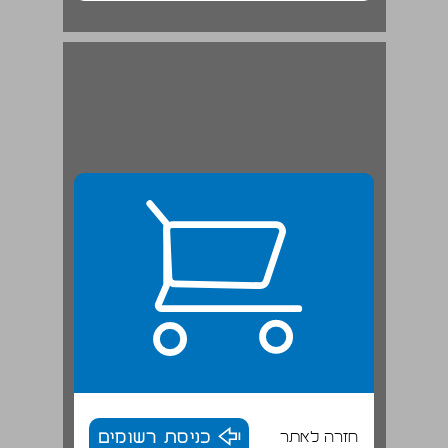
חזרה לאתר
כניסת רשומים