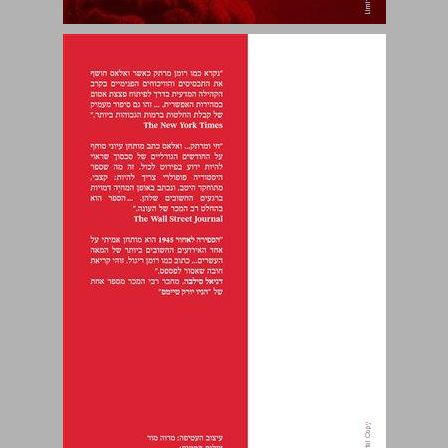
הספירה לאחור 1945: הסיפור המדהים ששינה את העולם על 116 הימים שקדמו להטלת פצצת האטום על הירושימה ... 0