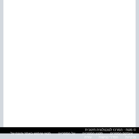
© מטח - המרכז לטכנולוגיה חינוכית
אינדקס הספרים
תקנון הספרייה
על הספרייה
תנאי שימוש באתר והגנה על
פרטיות
הסדרי נגישות
עזרה