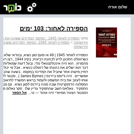
שלום אורח
הספירה לאחור: 103 ימים
מתוך:
הירושימה
>
הירושימה
הספירה לאחור 1945 | 49 אי-פעם סגן נשיא, 
כשרוזוולט התכונן
מהמרוץ . הוא היה אינטלקטואלי מדי, ובעל דעות שמאליות מד
דבר הוא ישלים את כהונתו של רוזוולט כנשיא . אבל מי יכול 
דמיין מישהו אחר שיוביל את המדינה במקומו . בשעה שהנשי
אפשריים . היה ג'יימס 
אותו לעזוב את בית המשפט ולעמוד בראש המשרד לתיאום ה
הסנטור הצעיר ממיזורי היה אהוד — טי...
אל הספר