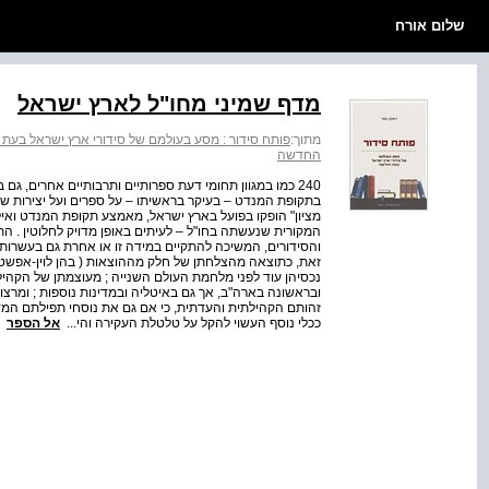
שלום אורח
מדף שמיני מחו"ל לארץ ישראל
מתוך:
פותח סידור : מסע בעולמם של סידורי ארץ ישראל בע
החדשה
240 כמו במגוון תחומי דעת ספרותיים ותרבותיים אחרים, 
מציון" הופקו בפועל בארץ ישראל, מאמצע תקופת המנדט ואי
המקורית שנעשתה בחו"ל – לעיתים באופן מדויק לחלוטין . ה
והסידורים, המשיכה להתקיים במידה זו או אחרת גם בעשרות 
זאת, כתוצאה מהצלחתן של חלק מההוצאות ( בהן לוין-אפשטיי
נכסיהן עוד לפני מלחמת העולם השנייה ; מעוצמתן של הקהיל
ובראשונה בארה"ב, אך גם באיטליה ובמדינות נוספות ; ומר
זהותם הקהילתית והעדתית, כי אם גם את נוסחי תפילתם המדו
ככלי נוסף העשוי להקל על טלטלת העקירה והי...
אל הספר