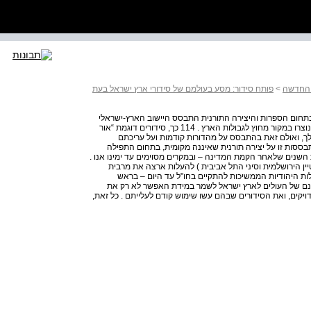
ת החדשה
>
פותח סידור: מסע בעולמם של סידורי ארץ ישראל בעת
גם בתחום הספרות והיצירה התורנית התבסס היישוב הארץ-ישראלי
בתקופת המנדט – בעיקר בראשיתו – על ספרים ועל יצירות שנוצרו במקור מחוץ לגבולות הארץ . 114 כך, סידורים דוגמת “אור
לך, ואולם זאת בהתבסס על מהדורות קודמות ועל עריכתם
תבססות זו על יצירה תורנית שאיננה מקומית, בתחום התפילה
השנים שלאחר הקמת המדינה – ובמקרים מסוימים עד ימינו אנו .
ן הירושלמית וסיני התל אביבית ) להעלות ארצה את מרבית
ות היהודיות הממשיכות להתקיים בחו"ל עד היום – בראש
צונם של העולים לארץ ישראל לשמר במידת האפשר לא רק את
יקים, ואת הסידורים שבהם עשו שימוש קודם לעלייתם . כל זאת,