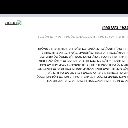
נשי מעשה
ת החדשה
>
פותח סידור: מסע בעולמם של סידורי ארץ ישראל בעת
וסח התפילה הנכלל בהם, ולפיכך גם על פי הקהילות והעדות שאליהן
 זה כשלעצמו רחוק מאוד מלהספיק, על פי רוב . זאת, הן מחמת
 האורתודוכסית, כולל בתוכו מספר לא מבוטל של גוונים ובני
חודם העיקרי – ולעיתים עצם ההצדקה להפקתם – תלוי לאו דווקא
ים כל סידור ליצירה ייחודית וחד-פעמית . רכיבים ייחודיים מעין
הלכתיים, הרוחניים והאידאולוגיים שמהם צמח ושאותם הוא מייצג .
תים כה משמעותית, עד כי פעמים רבות מכונים סידורים לא
ינם מצוינים בהבלטה על שער הסידור . אכן, גם חלק ניכר מכלל
ינם מתייחדים דווקא בנוסח התפילה או בדקדוקו, הנראה