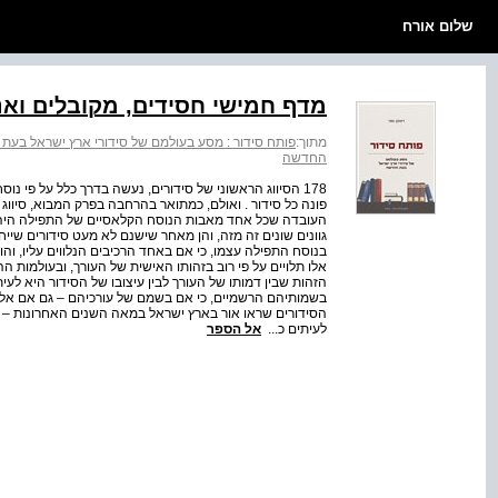
שלום אורח
מדף חמישי חסידים, מקובלים וא
מתוך:
פותח סידור : מסע בעולמם של סידורי ארץ ישראל בע
החדשה
178 הסיווג הראשוני של סידורים, נעשה בדרך כלל על פי נ
פונה כל סידור . ואולם, כמתואר בהרחבה בפרק המבוא, סיווג
העובדה שכל אחד מאבות הנוסח הקלאסיים של התפילה היהודית
גוונים שונים זה מזה, והן מאחר שישנם לא מעט סידורים שיי
בנוסח התפילה עצמו, כי אם באחד הרכיבים הנלווים עליו, והופכ
אלו תלויים על פי רוב בזהותו האישית של העורך, ובעולמות ה
הזהות שבין דמותו של העורך לבין עיצובו של הסידור היא לעי
בשמותיהם הרשמיים, כי אם בשמם של עורכיהם – גם אם אלו א
הסידורים שראו אור בארץ ישראל במאה השנים האחרונות – א
לעיתים כ...
אל הספר