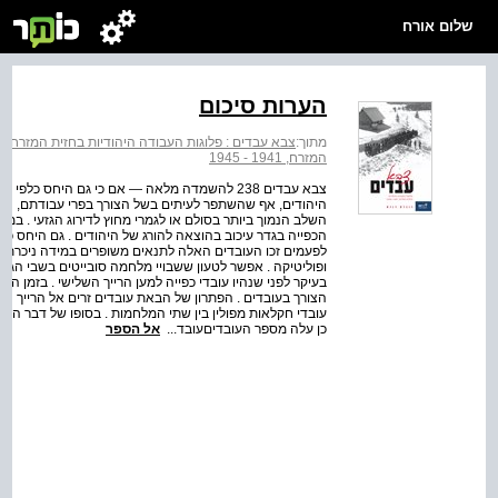
שלום אורח
הערות סיכום
מתוך:
צבא עבדים : פלוגות העבודה היהודיות בחזית המזרח, 1941 - 1945
המזרח, 1941 - 1945
צבא עבדים 238 להשמדה מלאה — אם כי גם היחס כ
היהודים, אף שהשתפר לעיתים בשל הצורך בפרי עבודתם, היה 
השלב הנמוך ביותר בסולם או לגמרי מחוץ לדירוג הגזעי . במק
הכפייה בגדר עיכוב בהוצאה להורג של היהודים . גם היחס כלפ
לפעמים זכו העובדים האלה לתנאים משופרים במידה ניכרת —
ופוליטיקה . אפשר לטעון ששבויי מלחמה סובייטים בשבי הגרמ
בעיקר לפני שנהיו עובדי כפייה למען הרייך השלישי . בזמן ה
הצורך בעובדים . הפתרון של הבאת עובדים זרים אל הרייך 
כן עלה מספר העובדיםעובד...
אל הספר