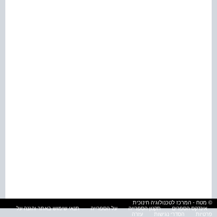
© מטח - המרכז לטכנולוגיה חינוכית
אינדקס הספרים
תקנון הספרייה
על הספרייה
תנאי שימוש באתר והגנה על
פרטיות
הסדרי נגישות
עזרה