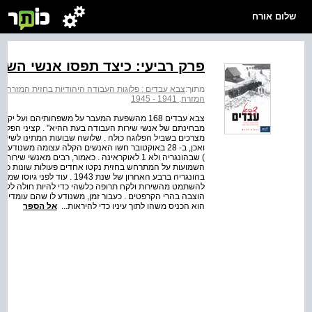
שלום אורח
פרק רביעי: כיצד תפסו אנשי השי
מתוך:
צבא עבדים : פלוגות העבודה היהודיות בחזית המזרח, 1941 - 1945
המזרח, 1941 - 1945
צבא עבדים 168 מהשפעת המעבר על משפחותיהם ועל 
מבחינתם של אנשי שירות העבודה בעת ההיא" . קציני הפלוג
מצרכים בשביל הפלוגה כולה . שלושה שבועות המתינו לשילו
) שבהונגריה ולא 1 לאוקראינה . כאמור, רבים מא
השמועות על המתרחש בחזית נקטו אחדים פעולות שונות כדי 
בהונגריה ברבע האחרון של שנת 3
להשתמט מהשירות ולקח תרופה כלשהי כדי להיות חולה לקראת 
הוצבה בהרי הקרפטים . כעבור זמן, משנודע לו שהם עומדים ל
הוא הכניס משהו לתוך עיניו כדי להיראות...
אל הספר