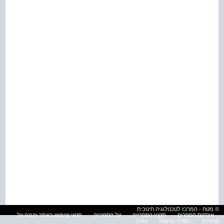
© מטח - המרכז לטכנולוגיה חינוכית
אינדקס הספרים
תקנון הספרייה
על הספרייה
תנאי שימוש באתר והגנה על
פרטיות
הסדרי נגישות
עזרה